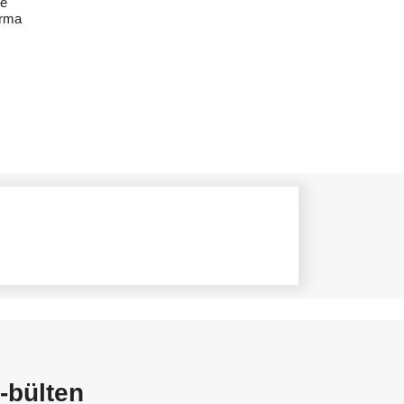
le
ırma
-bülten