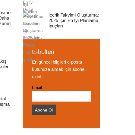
Düşme
İçerik Takvimi Oluşturma:
 Daha
2025 İçin En İyi Planlama
zanın!
İpuçları
E-bülten
Akış
En güncel bilgileri e-posta
üleri
kutunuza almak için abone
olun!
Email
ital
lışma