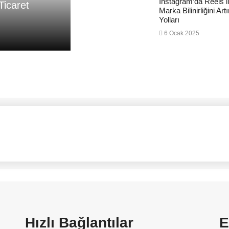
Instagram’da Reels i
Ticaret
Marka Bilinirliğini Art
Yolları
6 Ocak 2025
Hızlı Bağlantılar
E