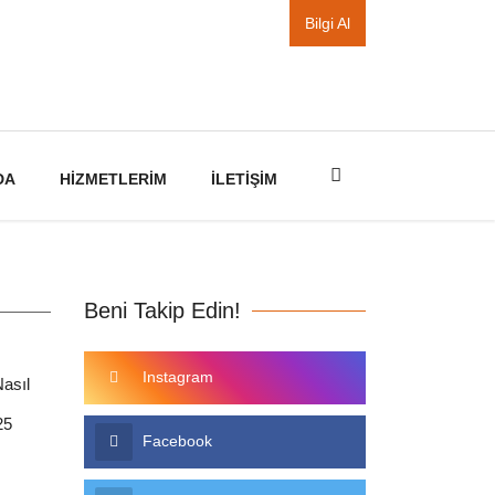
Bilgi Al
DA
HIZMETLERIM
İLETIŞIM
Beni Takip Edin!
Instagram
asıl
25
Facebook